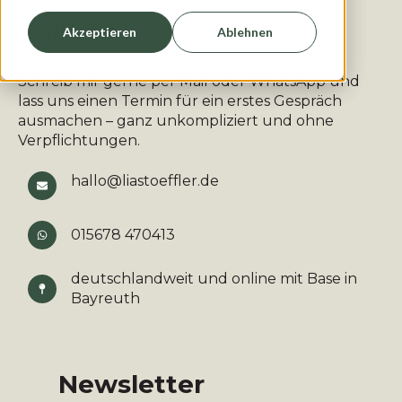
Kontakt
Akzeptieren
Ablehnen
Schreib mir gerne per Mail oder WhatsApp und
lass uns einen Termin für ein erstes Gespräch
ausmachen – ganz unkompliziert und ohne
Verpflichtungen.
hallo@liastoeffler.de
015678 470413
deutschlandweit und online mit Base in
Bayreuth
Newsletter